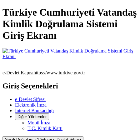
Türkiye Cumhuriyeti Vatandaş
Kimlik Doğrulama Sistemi
Giriş Ekranı
e-Devlet Kapısı
https://www.turkiye.gov.tr
Giriş Seçenekleri
e-Devlet Şifresi
Elektronik İmza
İnternet Bankacılığı
Diğer Yöntemler
Mobil İmza
T.C. Kimlik Kartı
Seçili Doğrulama Yöntemi
e-Devlet Şifresi