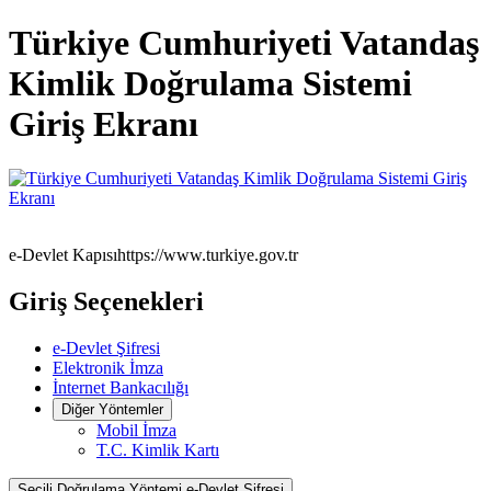
Türkiye Cumhuriyeti Vatandaş
Kimlik Doğrulama Sistemi
Giriş Ekranı
e-Devlet Kapısı
https://www.turkiye.gov.tr
Giriş Seçenekleri
e-Devlet Şifresi
Elektronik İmza
İnternet Bankacılığı
Diğer Yöntemler
Mobil İmza
T.C. Kimlik Kartı
Seçili Doğrulama Yöntemi
e-Devlet Şifresi